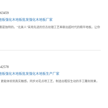
3459
地板
强化木地板批发
强化木地板厂家
每一片都是独特的。“北美人”采用先进的仿古纹理工艺奉献出超时代的精华地板。让你
2578
地板
强化木地板批发
强化木地板生产厂家
视觉效果，更能体验到真实触感。同步对花点喷工艺，制造出粗狂生动的手工雕刻效果，