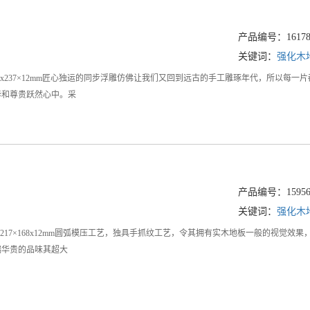
产品编号：161786
关键词：
强化木
217x237×12mm匠心独运的同步浮雕仿佛让我们又回到远古的手工雕琢年代，所以
华和尊贵跃然心中。采
产品编号：159564
关键词：
强化木
规格：1217×168x12mm圆弧模压工艺，独具手抓纹工艺，令其拥有实木地板一般的
端华贵的品味其超大