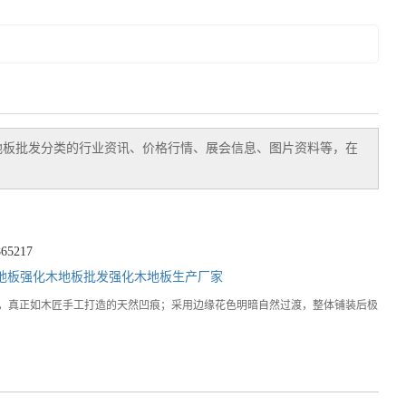
地板批发
分类的行业资讯、价格行情、展会信息、图片资料等，在
5217
地板
强化木地板批发
强化木地板生产厂家
纹触手可及，真正如木匠手工打造的天然凹痕；采用边缘花色明暗自然过渡，整体铺装后极