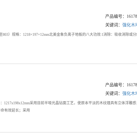
产品编号：161786
关键词：
强化木
801至803）规格：1218×197×12mm北美金象负离子地板的八大功效:1消除：
产品编号：161786
关键词：
强化木
）规格：1217x198x12mm采用目前半哑光晶钻面工艺，使原本平淡的木纹理具有立
寿命有效延长；采用