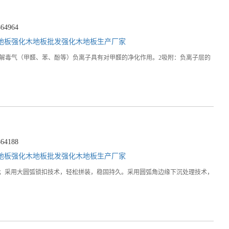
4964
地板
强化木地板批发
强化木地板生产厂家
吸收消除或分解毒气（甲醛、苯、酚等）负离子具有对甲醛的净化作用。2吸附：负离子层的
4188
地板
强化木地板批发
强化木地板生产厂家
体浮雕感；采用大圆弧锁扣技术，轻松拼装，稳固持久。采用圆弧角边缘下沉处理技术，