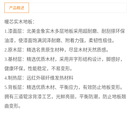
产品概述
暖芯实木地板：
1.漆面层：北美金象实木多层地板采用超耐磨、耐刮搽环保
油漆，使漆面饱满润泽耐磨、附着力强，柔韧性极佳。
2.原木层：精选名贵原生材种，尽显木材天然质感。
3.基材层：精选优质木材，采用井字形结构设计，脚感好，
健康环保，性能稳定，不易变形。
4.制热层：远红外碳纤维发热材料
5.背板层：精选优质木材、平衡应力，有效防止地板变形。
拥有三道辊涂背漆工艺，光鲜亮丽，平衡防潮，防止地板翘
曲变形。