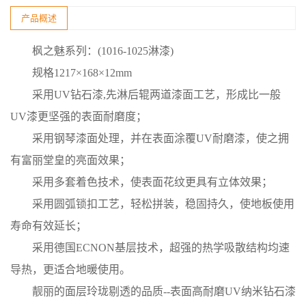
产品概述
枫之魅系列：(1016-1025淋漆)
规格1217×168×12mm
采用UV钻石漆,先淋后辊两道漆面工艺，形成比一般
UV漆更坚强的表面耐磨度；
采用钢琴漆面处理，并在表面涂覆UV耐磨漆，使之拥
有富丽堂皇的亮面效果；
采用多套着色技术，使表面花纹更具有立体效果；
采用圆弧锁扣工艺，轻松拼装，稳固持久，使地板使用
寿命有效延长；
采用德国ECNON基层技术，超强的热学吸散结构均速
导热，更适合地暖使用。
靓丽的面层玲珑剔透的品质--表面高耐磨UV纳米钻石漆