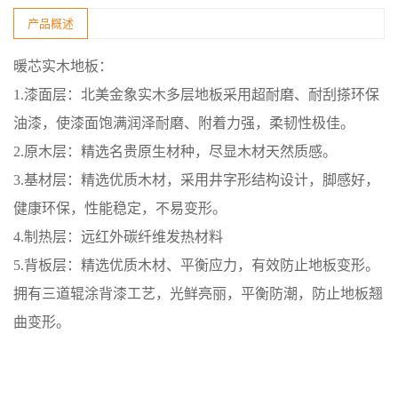
产品概述
暖芯实木地板：
1.漆面层：北美金象实木多层地板采用超耐磨、耐刮搽环保
油漆，使漆面饱满润泽耐磨、附着力强，柔韧性极佳。
2.原木层：精选名贵原生材种，尽显木材天然质感。
3.基材层：精选优质木材，采用井字形结构设计，脚感好，
健康环保，性能稳定，不易变形。
4.制热层：远红外碳纤维发热材料
5.背板层：精选优质木材、平衡应力，有效防止地板变形。
拥有三道辊涂背漆工艺，光鲜亮丽，平衡防潮，防止地板翘
曲变形。